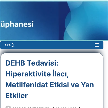
Skip
to
content
ARA
ygı
DEHB Tedavisi:
Hiperaktivite İlacı,
Metilfenidat Etkisi ve Yan
Etkiler
No
results