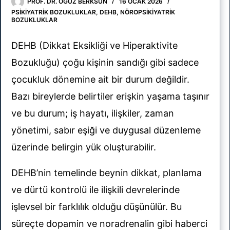
PROF. DR. OĞUZ BERKSUN
16 OCAK 2026
PSIKIYATRIK BOZUKLUKLAR
,
DEHB
,
NÖROPSIKIYATRIK
BOZUKLUKLAR
DEHB (Dikkat Eksikliği ve Hiperaktivite
r
Bozukluğu) çoğu kişinin sandığı gibi sadece
çocukluk dönemine ait bir durum değildir.
Bazı bireylerde belirtiler erişkin yaşama taşınır
ve bu durum; iş hayatı, ilişkiler, zaman
yönetimi, sabır eşiği ve duygusal düzenleme
üzerinde belirgin yük oluşturabilir.
uklar
DEHB’nin temelinde beynin dikkat, planlama
 ve
ve dürtü kontrolü ile ilişkili devrelerinde
işlevsel bir farklılık olduğu düşünülür. Bu
süreçte dopamin ve noradrenalin gibi haberci