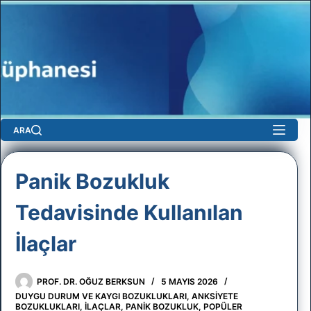
Skip
to
content
ARA
Panik Bozukluk
Tedavisinde Kullanılan
sun
İlaçlar
PROF. DR. OĞUZ BERKSUN
5 MAYIS 2026
No
DUYGU DURUM VE KAYGI BOZUKLUKLARI
,
ANKSIYETE
BOZUKLUKLARI
,
İLAÇLAR
,
PANIK BOZUKLUK
,
POPÜLER
results