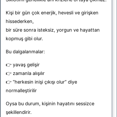
results
Kişi bir gün çok enerjik, hevesli ve girişken
hissederken,
r
bir süre sonra isteksiz, yorgun ve hayattan
kopmuş gibi olur.
Bu dalgalanmalar:
👉 yavaş gelişir
👉 zamanla alışılır
uklar
👉 “herkesin inişi çıkışı olur” diye
normalleştirilir
 ve
Oysa bu durum, kişinin hayatını sessizce
şekillendirir.