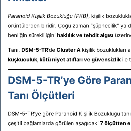
Paranoid Kişilik Bozukluğu (PKB)
, kişilik bozukluk
örüntülerden biridir. Çoğu zaman “şüphecilik” ya da “
benliğin sürekliliğini
haklılık ve tehdit algısı
üzerin
Tanı,
DSM-5-TR
’de
Cluster A
kişilik bozuklukları 
kuşkuculuk, kötü niyet atıfları ve güvensizlik
ile 
DSM-5-TR’ye Göre Parano
Tanı Ölçütleri
DSM-5-TR’ye göre Paranoid Kişilik Bozukluğu tanıs
çeşitli bağlamlarda görülen aşağıdaki
7 ölçütten e