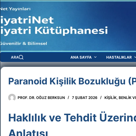
Skip
to
content
ARA
ANA SAYFA
HASTALIKLAR
Paranoid Kişilik Bozukluğu (
PROF. DR. OĞUZ BERKSUN
7 ŞUBAT 2026
KIŞILIK, BENLIK
Haklılık ve Tehdit Üzerin
Anlatısı