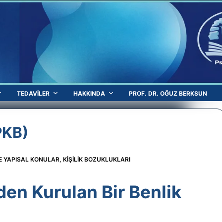
TEDAVILER
HAKKINDA
PROF. DR. OĞUZ BERKSUN
PKB)
 VE YAPISAL KONULAR
,
KIŞILIK BOZUKLUKLARI
den Kurulan Bir Benlik