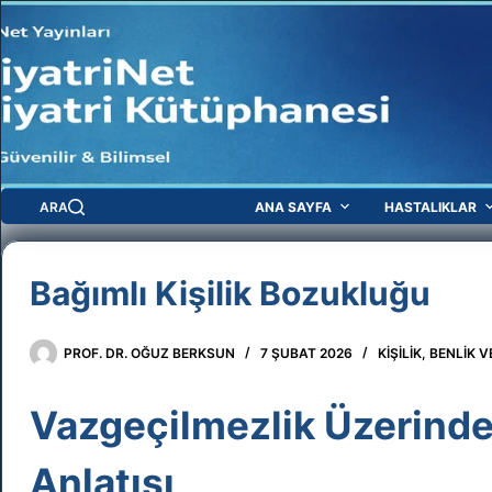
Skip
to
content
ARA
ANA SAYFA
HASTALIKLAR
Bağımlı Kişilik Bozukluğu
PROF. DR. OĞUZ BERKSUN
7 ŞUBAT 2026
KIŞILIK, BENLIK
Vazgeçilmezlik Üzerinde
Anlatısı