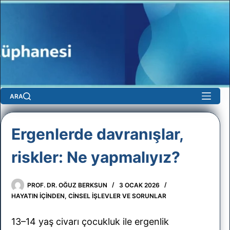
Skip
to
content
ARA
Ergenlerde davranışlar,
riskler: Ne yapmalıyız?
sun
PROF. DR. OĞUZ BERKSUN
3 OCAK 2026
No
HAYATIN İÇINDEN
,
CINSEL IŞLEVLER VE SORUNLAR
results
13–14 yaş civarı çocukluk ile ergenlik