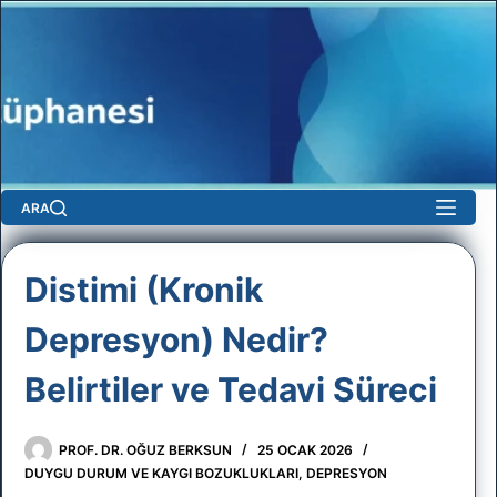
Skip
to
content
ARA
Distimi (Kronik
Depresyon) Nedir?
sun
Belirtiler ve Tedavi Süreci
No
results
PROF. DR. OĞUZ BERKSUN
25 OCAK 2026
DUYGU DURUM VE KAYGI BOZUKLUKLARI
,
DEPRESYON