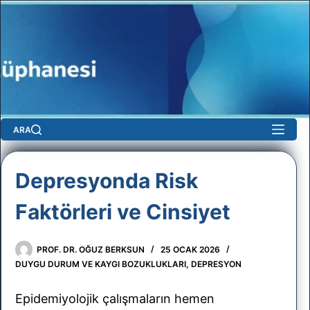
Skip
to
content
ARA
Depresyonda Risk
Faktörleri ve Cinsiyet
sun
No
PROF. DR. OĞUZ BERKSUN
25 OCAK 2026
results
DUYGU DURUM VE KAYGI BOZUKLUKLARI
,
DEPRESYON
Epidemiyolojik çalışmaların hemen