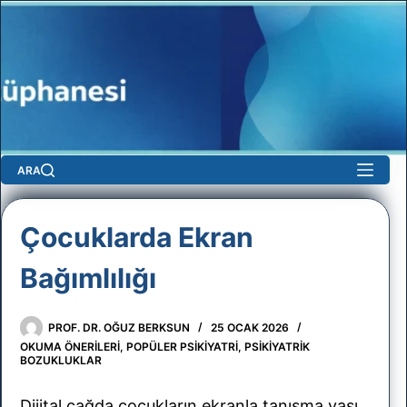
Skip
to
content
ARA
ygı
Çocuklarda Ekran
Bağımlılığı
PROF. DR. OĞUZ BERKSUN
25 OCAK 2026
No
OKUMA ÖNERILERI
,
POPÜLER PSIKIYATRI
,
PSIKIYATRIK
BOZUKLUKLAR
results
r
Dijital çağda çocukların ekranla tanışma yaşı