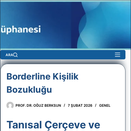
Skip
to
content
ARA
Borderline Kişilik
Bozukluğu
sun
PROF. DR. OĞUZ BERKSUN
7 ŞUBAT 2026
GENEL
Tanısal Çerçeve ve
No