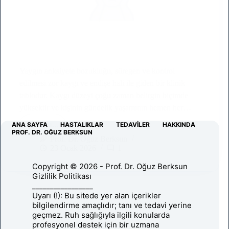
Yaygın anksiyete bozukluğu, süregen ve kontrol
edilmesi zor kaygı ve endişe hali ile giden bir klinik
tablodur. Kaygı düzeyi çoğu zaman belirgin biçimde
yüksektir ve kişinin gündelik yaşamının hemen her…
Devamı...
ANA SAYFA
HASTALIKLAR
TEDAVILER
HAKKINDA
Yaygın
PROF. DR. OĞUZ BERKSUN
Anksiyete
Prof. Dr. Oğuz Berksun
Bozukluğu
23 Ocak 2026
1
Copyright © 2026 - Prof. Dr. Oğuz Berksun
Gizlilik Politikası
_________________
Uyarı (!): Bu sitede yer alan içerikler
bilgilendirme amaçlıdır; tanı ve tedavi yerine
geçmez. Ruh sağlığıyla ilgili konularda
profesyonel destek için bir uzmana