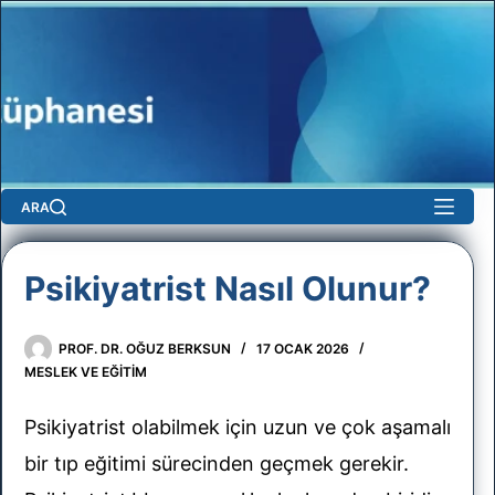
Skip
to
content
ARA
Psikiyatrist Nasıl Olunur?
sun
PROF. DR. OĞUZ BERKSUN
17 OCAK 2026
No
MESLEK VE EĞITIM
results
Psikiyatrist olabilmek için uzun ve çok aşamalı
bir tıp eğitimi sürecinden geçmek gerekir.